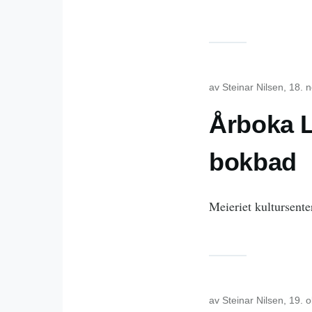
av
Steinar Nilsen
, 18. 
Årboka L
bokbad
Meieriet kultursente
av
Steinar Nilsen
, 19. 