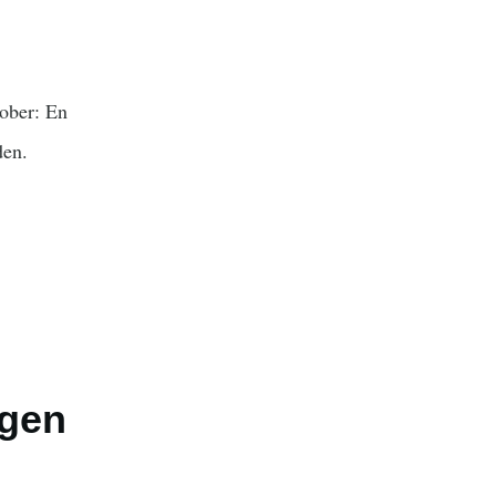
tober: En
den.
ngen