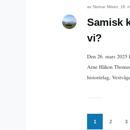
av
Steinar Nilsen
, 18. 
Samisk k
vi?
Den 26. mars 2025 
Arne Håkon Thomass
historielag, Vestvå
1
2
3
Nåværende
Side
S
Sider