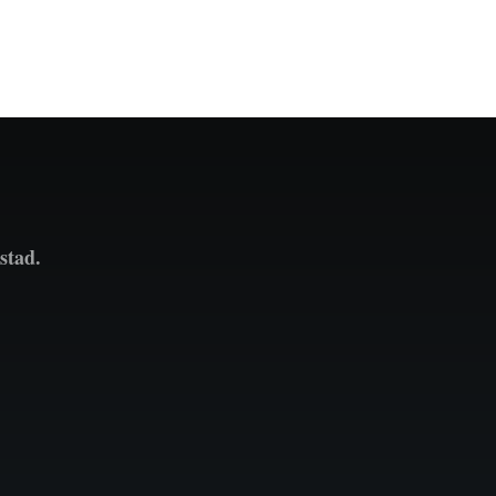
side
side
stad.