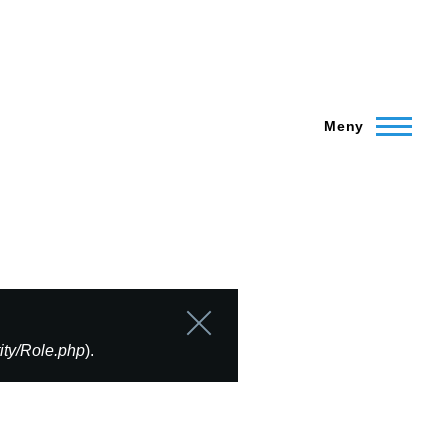
Meny
Lukk
melding
ity/Role.php
).