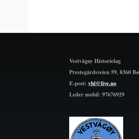
side
Vestvågøy Historielag
Prestegårdsveien 59, 8360 Bø
E-post:
vhl@live.no
Leder mobil: 97676929