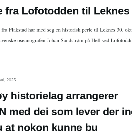
e fra Lofotodden til Leknes
fra Flakstad har med seg en historisk perle til Leknes 30. ok
n svenske oseanografen Johan Sandstrøm på Hell ved Lofotodd
mai, 2025
y historielag arrangerer
 med dei som lever der i
ru at nokon kunne bu