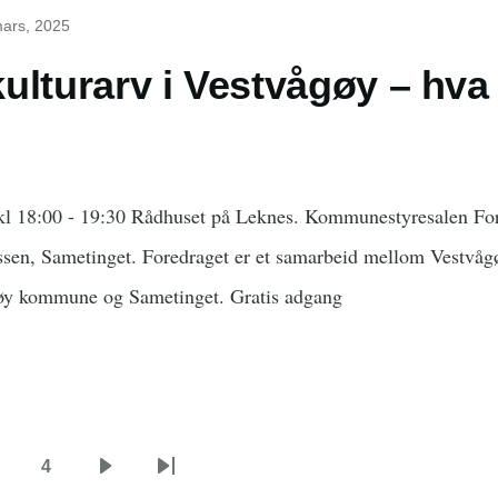
mars, 2025
ulturarv i Vestvågøy – hva
kl 18:00 - 19:30 Rådhuset på Leknes. Kommunestyresalen Fo
en, Sametinget. Foredraget er et samarbeid mellom Vestvåg
gøy kommune og Sametinget. Gratis adgang
4
ide
Side
Neste
Siste