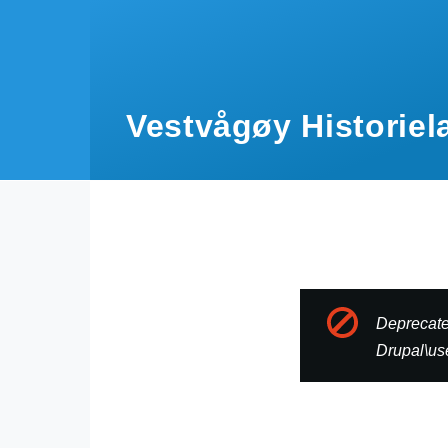
Hopp til hovedinnhold
Vestvågøy Historiel
Deprecate
Drupal\use
Feilme