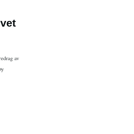
 vet
redrag av
øy