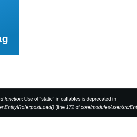
ag
d function
: Use of "static" in callables is deprecated in
r\Entity\Role::postLoad()
(line
172
of
core/modules/user/src/Ent
lding