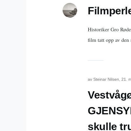
Filmperl
Historiker Gro Røde 
film tatt opp av de
av
Steinar Nilsen
, 21. 
Vestvågø
GJENSYN
skulle t